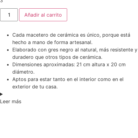
3
Macetero
Añadir al carrito
negro
Vulcano
M
cantidad
Cada macetero de cerámica es único, porque está
hecho a mano de forma artesanal.
Elaborado con gres negro al natural, más resistente y
duradero que otros tipos de cerámica.
Dimensiones aproximadas: 21 cm altura x 20 cm
diámetro.
Aptos para estar tanto en el interior como en el
exterior de tu casa.
Leer más